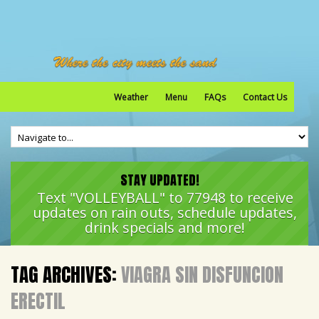
Weather
Menu
FAQs
Contact Us
STAY UPDATED!
Text "VOLLEYBALL" to 77948 to receive
updates on rain outs, schedule updates,
drink specials and more!
TAG ARCHIVES:
VIAGRA SIN DISFUNCION
ERECTIL