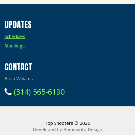
UPDATES
Schedules
Standings
CONTACT
Brian Williams
(314) 565-6190
Top Shooters
© 2026
Developed by Bommarito Design