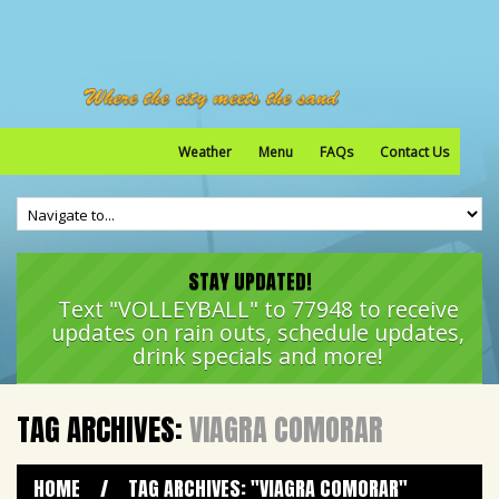
Weather
Menu
FAQs
Contact Us
STAY UPDATED!
Text "VOLLEYBALL" to 77948 to receive
updates on rain outs, schedule updates,
drink specials and more!
TAG ARCHIVES:
VIAGRA COMORAR
HOME
/
TAG ARCHIVES: "VIAGRA COMORAR"