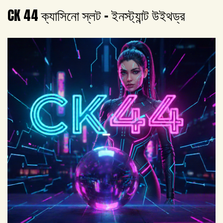
CK 44 ক্যাসিনো স্লট – ইনস্ট্যান্ট উইথড্র