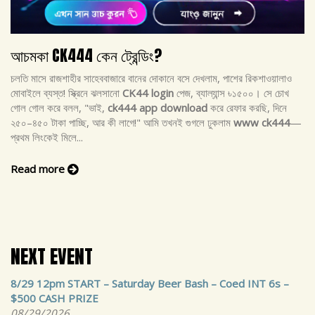
আচমকা CK444 কেন ট্রেন্ডিং?
চলতি মাসে রাজশাহীর সাহেববাজারে বানের দোকানে বসে দেখলাম, পাশের রিকশাওয়ালাও
মোবাইলে ব্যস্ত! স্ক্রিনে ঝলসানো
CK44 login
পেজ, ব্যাল্যান্স ৳১৫০০। সে চোখ
গোল গোল করে বলল, "ভাই,
ck444 app download
করে রেফার করছি, দিনে
২৫০–৪৫০ টাকা পাচ্ছি, আর কী লাগে!" আমি তখনই গুগলে ঢুকলাম
www ck444
—
প্রথম লিংকেই মিলে...
Read more
NEXT EVENT
8/29 12pm START – Saturday Beer Bash – Coed INT 6s –
$500 CASH PRIZE
08/29/2026