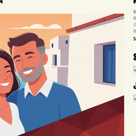
8
6
0
@
S