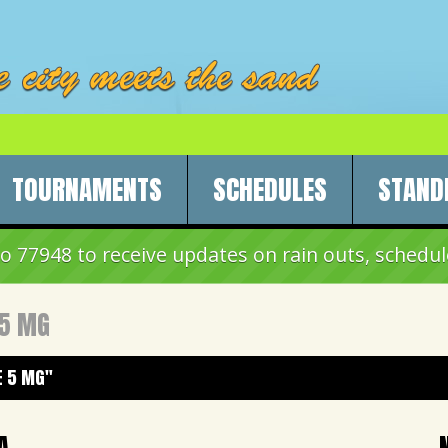
TOURNAMENTS
SCHEDULES
STAND
 77948 to receive updates on rain outs, schedul
 5 MG
E 5 MG"
A