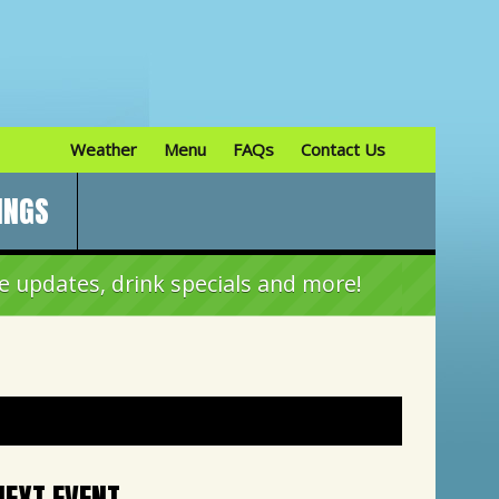
Weather
Menu
FAQs
Contact Us
INGS
e updates, drink specials and more!
NEXT EVENT