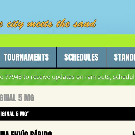
TOURNAMENTS
SCHEDULES
STAND
 77948 to receive updates on rain outs, schedul
GINAL 5 MG
RIGINAL 5 MG"
INA ENVÍO RÁPIDO