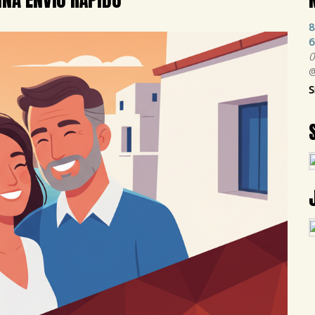
8
6
0
@
S