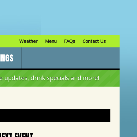
Weather
Menu
FAQs
Contact Us
INGS
e updates, drink specials and more!
NEXT EVENT