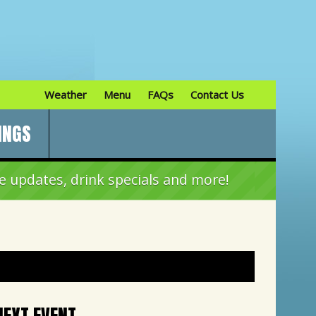
Weather
Menu
FAQs
Contact Us
INGS
e updates, drink specials and more!
NEXT EVENT