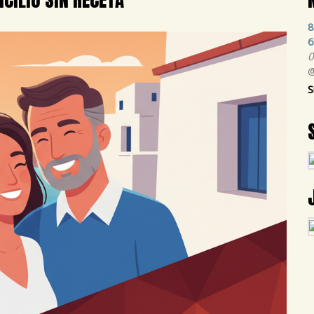
8
6
0
@
S