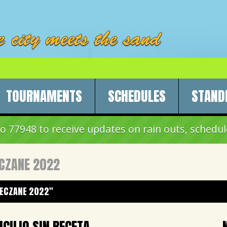
TOURNAMENTS
SCHEDULES
STAND
 77948 to receive updates on rain outs, schedul
ECZANE 2022
I ECZANE 2022"
ICILIO SIN RECETA