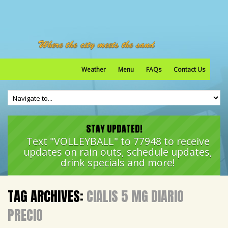
Weather
Menu
FAQs
Contact Us
STAY UPDATED!
Text "VOLLEYBALL" to 77948 to receive
updates on rain outs, schedule updates,
drink specials and more!
TAG ARCHIVES:
CIALIS 5 MG DIARIO
PRECIO