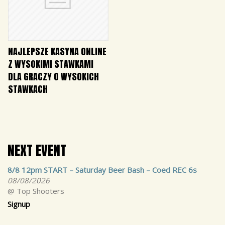
NAJLEPSZE KASYNA ONLINE
Z WYSOKIMI STAWKAMI
DLA GRACZY O WYSOKICH
STAWKACH
NEXT EVENT
8/8 12pm START – Saturday Beer Bash – Coed REC 6s
08/08/2026
@ Top Shooters
Signup