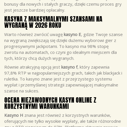
bonusy dla nowych i stałych graczy, dzięki czemu proces gry
jest jeszcze bardziej opłacalny.
KASYNA Z MAKSYMALNYMI SZANSAMI NA
WYGRANĄ W 2026 ROKU
Warto również zwrócić uwagę
kasyno E
, gdzie Twoje szanse
na wygraną zwiększają się dzięki dużemu wyborowi gier z
progresywnymi jackpotami. To kasyno ma 98% stopę
zwrotu na automatach, co czyni go idealnym miejscem dla
tych, którzy chcą dużych wygranych.
Równie atrakcyjną opcją jest
kasyno f
, który zapewnia
97,8% RTP w najpopularniejszych grach, takich jak blackjack i
ruletka. To kasyno znane jest z przejrzystego systemu
wypłat i przemyślanej strategii zapewniającej maksymalne
szanse na sukces.
OCENA NIEZAWODNYCH KASYN ONLINE Z
KORZYSTNYMI WARUNKAMI
Kasyno H
znana jest również z korzystnych warunków,
oferujących nie tylko wysokie wypłaty, ale także różnorodne