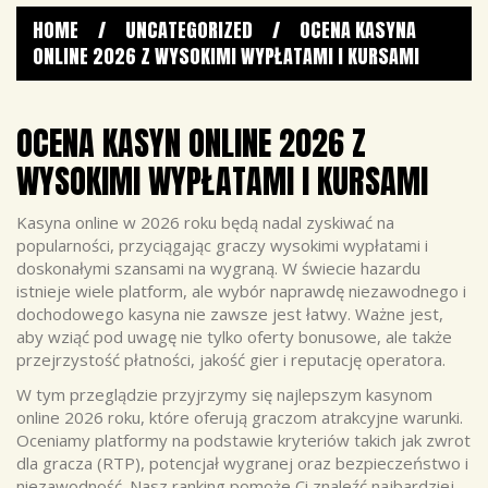
HOME
/
UNCATEGORIZED
/
OCENA KASYNA
ONLINE 2026 Z WYSOKIMI WYPŁATAMI I KURSAMI
OCENA KASYN ONLINE 2026 Z
WYSOKIMI WYPŁATAMI I KURSAMI
Kasyna online w 2026 roku będą nadal zyskiwać na
popularności, przyciągając graczy wysokimi wypłatami i
doskonałymi szansami na wygraną. W świecie hazardu
istnieje wiele platform, ale wybór naprawdę niezawodnego i
dochodowego kasyna nie zawsze jest łatwy. Ważne jest,
aby wziąć pod uwagę nie tylko oferty bonusowe, ale także
przejrzystość płatności, jakość gier i reputację operatora.
W tym przeglądzie przyjrzymy się najlepszym kasynom
online 2026 roku, które oferują graczom atrakcyjne warunki.
Oceniamy platformy na podstawie kryteriów takich jak zwrot
dla gracza (RTP), potencjał wygranej oraz bezpieczeństwo i
niezawodność. Nasz ranking pomoże Ci znaleźć najbardziej