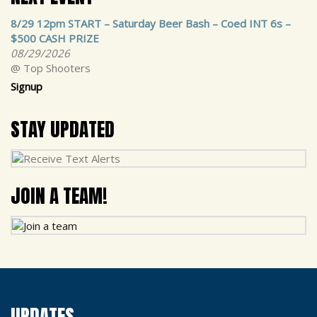
8/29 12pm START – Saturday Beer Bash – Coed INT 6s –
$500 CASH PRIZE
08/29/2026
@ Top Shooters
Signup
STAY UPDATED
JOIN A TEAM!
UPDATES