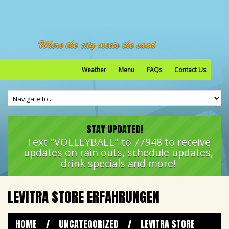
Weather
Menu
FAQs
Contact Us
STAY UPDATED!
Text "VOLLEYBALL" to 77948 to receive
updates on rain outs, schedule updates,
drink specials and more!
LEVITRA STORE ERFAHRUNGEN
HOME
/
UNCATEGORIZED
/
LEVITRA STORE