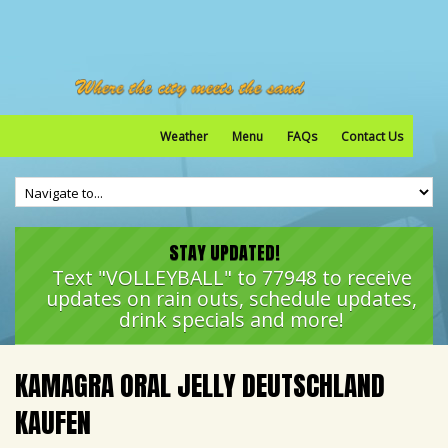
Weather
Menu
FAQs
Contact Us
STAY UPDATED!
Text "VOLLEYBALL" to 77948 to receive
updates on rain outs, schedule updates,
drink specials and more!
KAMAGRA ORAL JELLY DEUTSCHLAND
KAUFEN