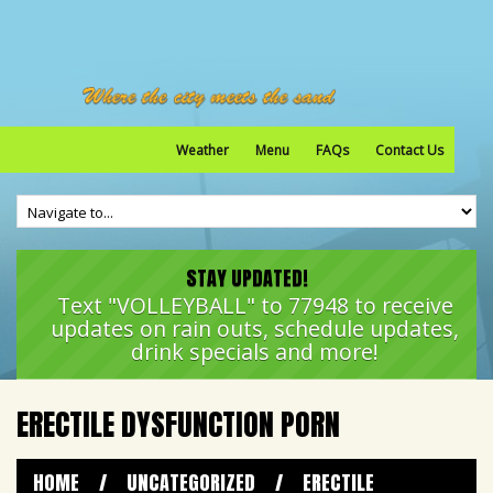
Weather
Menu
FAQs
Contact Us
STAY UPDATED!
Text "VOLLEYBALL" to 77948 to receive
updates on rain outs, schedule updates,
drink specials and more!
ERECTILE DYSFUNCTION PORN
HOME
/
UNCATEGORIZED
/
ERECTILE