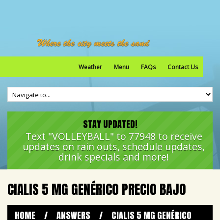
Weather
Menu
FAQs
Contact Us
STAY UPDATED!
Text "VOLLEYBALL" to 77948 to receive
updates on rain outs, schedule updates,
drink specials and more!
CIALIS 5 MG GENÉRICO PRECIO BAJO
HOME
/
ANSWERS
/
CIALIS 5 MG GENÉRICO