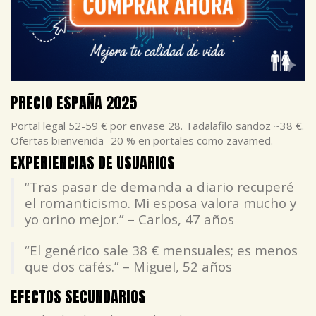
PRECIO ESPAÑA 2025
Portal legal 52-59 € por envase 28. Tadalafilo sandoz ~38 €.
Ofertas bienvenida -20 % en portales como zavamed.
EXPERIENCIAS DE USUARIOS
“Tras pasar de demanda a diario recuperé
el romanticismo. Mi esposa valora mucho y
yo orino mejor.” – Carlos, 47 años
“El genérico sale 38 € mensuales; es menos
que dos cafés.” – Miguel, 52 años
EFECTOS SECUNDARIOS