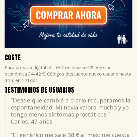
COSTE
Parafarmacia digital 52-59 € en envase 28. Versión
económica 34-42 €. Códigos descuento nuevo usuario hasta
44 € en 121doc.
TESTIMONIOS DE USUARIOS
“Desde que cambié a diario recuperamos la
espontaneidad. Mi novia valora mucho y yo
tengo menos síntomas prostáticos.” –
Carlos, 47 años
“El genérico me sale 38 € al mes; me cuesta