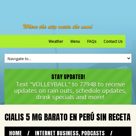
Weather
Menu
FAQs
Contact Us
STAY UPDATED!
Text "VOLLEYBALL" to 77948 to receive
updates on rain outs, schedule updates,
drink specials and more!
CIALIS 5 MG BARATO EN PERÚ SIN RECETA
HOME
/
INTERNET BUSINESS, PODCASTS
/